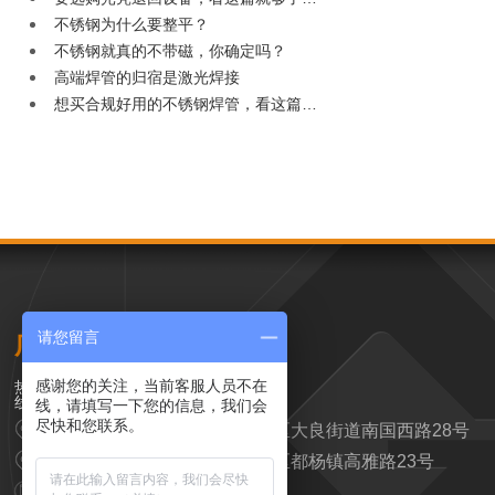
不锈钢为什么要整平？
不锈钢就真的不带磁，你确定吗？
高端焊管的归宿是激光焊接
想买合规好用的不锈钢焊管，看这篇…
请您留言
广东汉高科技有限公司
感谢您的关注，当前客服人员不在
0757-25637818
线，请填写一下您的信息，我们会
尽快和您联系。
营销中心：广东省佛山市顺德区大良街道南国西路28号
制造中心：广东省云浮市云安区都杨镇高雅路23号
139 2328 8988